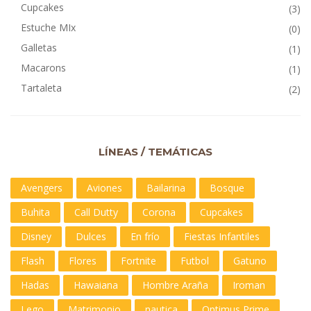
Cupcakes
(3)
Estuche MIx
(0)
Galletas
(1)
Macarons
(1)
Tartaleta
(2)
LÍNEAS / TEMÁTICAS
Avengers
Aviones
Bailarina
Bosque
Buhita
Call Dutty
Corona
Cupcakes
Disney
Dulces
En frío
Fiestas Infantiles
Flash
Flores
Fortnite
Futbol
Gatuno
Hadas
Hawaiana
Hombre Araña
Iroman
Lego
Matrimonio
nautica
Optimus Prime