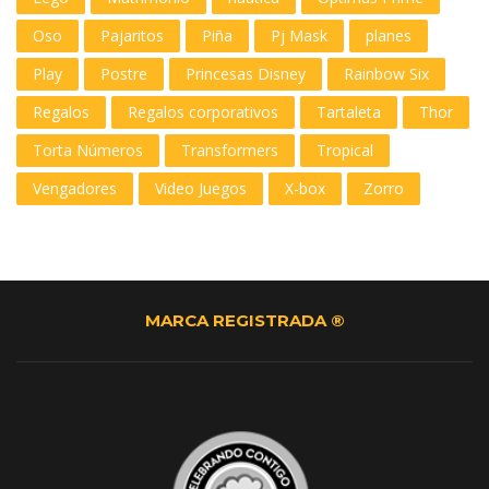
Oso
Pajaritos
Piña
Pj Mask
planes
Play
Postre
Princesas Disney
Rainbow Six
Regalos
Regalos corporativos
Tartaleta
Thor
Torta Números
Transformers
Tropical
Vengadores
Video Juegos
X-box
Zorro
MARCA REGISTRADA ®