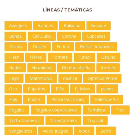
LÍNEAS / TEMÁTICAS
Avengers
Aviones
Bailarina
Bosque
Buhita
Call Dutty
Corona
Cupcakes
Disney
Dulces
En frío
Fiestas Infantiles
Flash
Flores
Fortnite
Futbol
Gatuno
Hadas
Hawaiana
Hombre Araña
Iroman
Lego
Matrimonio
nautica
Optimus Prime
Oso
Pajaritos
Piña
Pj Mask
planes
Play
Postre
Princesas Disney
Rainbow Six
Regalos
Regalos corporativos
Tartaleta
Thor
Torta Números
Transformers
Tropical
Vengadores
Video Juegos
X-box
Zorro