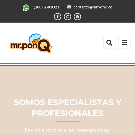
(300) 850 9323
|
contacto@mrponq.co
SOMOS ESPECIALISTAS Y
PROFESIONALES
Envíos a toda el área metropolitana