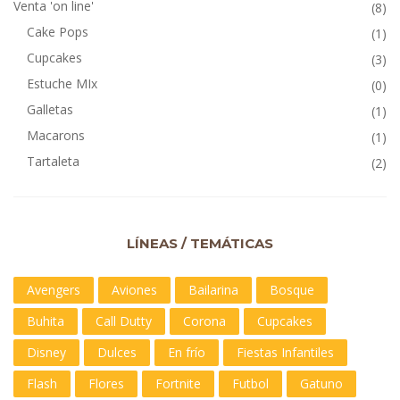
Venta 'on line'
(8)
Cake Pops
(1)
Cupcakes
(3)
Estuche MIx
(0)
Galletas
(1)
Macarons
(1)
Tartaleta
(2)
LÍNEAS / TEMÁTICAS
Avengers
Aviones
Bailarina
Bosque
Buhita
Call Dutty
Corona
Cupcakes
Disney
Dulces
En frío
Fiestas Infantiles
Flash
Flores
Fortnite
Futbol
Gatuno