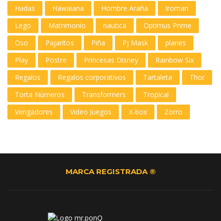
Hadas
Hawaiana
Hombre Araña
Iroman
Lego
Matrimonio
nautica
Optimus Prime
Oso
Pajaritos
Piña
Pj Mask
planes
Play
Postre
Princesas Disney
Rainbow Six
Regalos
Regalos corporativos
Tartaleta
Thor
Torta Números
Transformers
Tropical
Vengadores
Video Juegos
X-box
Zorro
MARCA REGISTRADA ®