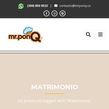
(300) 850 9323
|
contacto@mrponq.co
MATRIMONIO
All products tagged with 'Matrimonio'