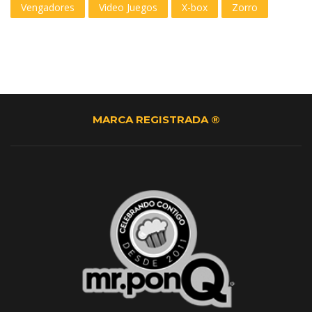
Vengadores
Video Juegos
X-box
Zorro
MARCA REGISTRADA ®