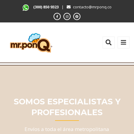
(300) 850 9323
|
contacto@mrponq.co
SOMOS ESPECIALISTAS Y
PROFESIONALES
Envíos a toda el área metropolitana