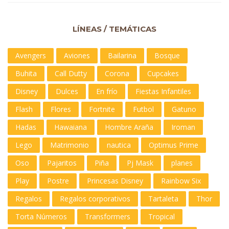
LÍNEAS / TEMÁTICAS
Avengers
Aviones
Bailarina
Bosque
Buhita
Call Dutty
Corona
Cupcakes
Disney
Dulces
En frío
Fiestas Infantiles
Flash
Flores
Fortnite
Futbol
Gatuno
Hadas
Hawaiana
Hombre Araña
Iroman
Lego
Matrimonio
nautica
Optimus Prime
Oso
Pajaritos
Piña
Pj Mask
planes
Play
Postre
Princesas Disney
Rainbow Six
Regalos
Regalos corporativos
Tartaleta
Thor
Torta Números
Transformers
Tropical