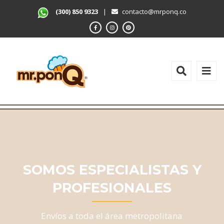
(300) 850 9323
|
contacto@mrponq.co
SOMOS ESPECIALISTAS Y
PROFESIONALES
Envíos a toda el área metropolitana