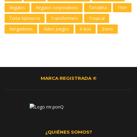
Regalos
Regalos corporativos
Tartaleta
Thor
Torta Números
Transformers
Tropical
Vengadores
Video Juegos
X-box
Zorro
MARCA REGISTRADA ®
¿QUIÉNES SOMOS?