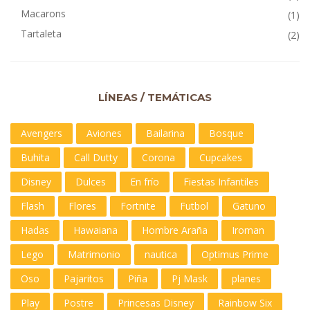
Macarons
(1)
Tartaleta
(2)
LÍNEAS / TEMÁTICAS
Avengers
Aviones
Bailarina
Bosque
Buhita
Call Dutty
Corona
Cupcakes
Disney
Dulces
En frío
Fiestas Infantiles
Flash
Flores
Fortnite
Futbol
Gatuno
Hadas
Hawaiana
Hombre Araña
Iroman
Lego
Matrimonio
nautica
Optimus Prime
Oso
Pajaritos
Piña
Pj Mask
planes
Play
Postre
Princesas Disney
Rainbow Six