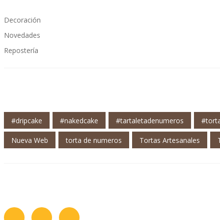
Decoración
Novedades
Repostería
#dripcake
#nakedcake
#tartaletadenumeros
#tor
Nueva Web
torta de numeros
Tortas Artesanales