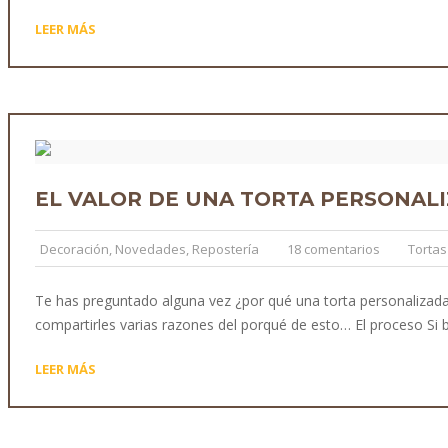
LEER MÁS
EL VALOR DE UNA TORTA PERSONAL
Decoración
,
Novedades
,
Repostería
18 comentarios
Tortas
Te has preguntado alguna vez ¿por qué una torta personalizada
compartirles varias razones del porqué de esto… El proceso Si bi
LEER MÁS