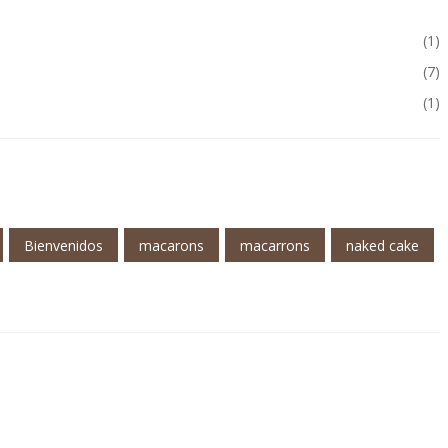
(1)
(7)
(1)
Bienvenidos
macarons
macarrons
naked cake