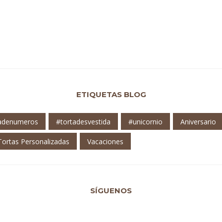
ETIQUETAS BLOG
tadenumeros
#tortadesvestida
#unicornio
Aniversario
Tortas Personalizadas
Vacaciones
SÍGUENOS