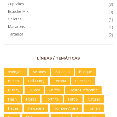
Cupcakes
(3)
Estuche MIx
(0)
Galletas
(1)
Macarons
(1)
Tartaleta
(2)
LÍNEAS / TEMÁTICAS
Avengers
Aviones
Bailarina
Bosque
Buhita
Call Dutty
Corona
Cupcakes
Disney
Dulces
En frío
Fiestas Infantiles
Flash
Flores
Fortnite
Futbol
Gatuno
Hadas
Hawaiana
Hombre Araña
Iroman