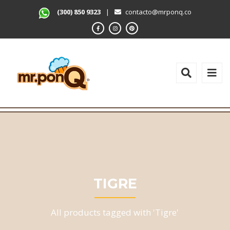
(300) 850 9323
|
contacto@mrponq.co
TIGRE
All products tagged with 'Tigre'