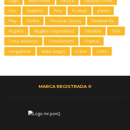
Lego
Matrimonio
nautica
Optimus Prime
Oso
Pajaritos
Piña
Pj Mask
planes
Play
Postre
Princesas Disney
Rainbow Six
Regalos
Regalos corporativos
Tartaleta
Thor
Torta Números
Transformers
Tropical
Vengadores
Video Juegos
X-box
Zorro
MARCA REGISTRADA ®