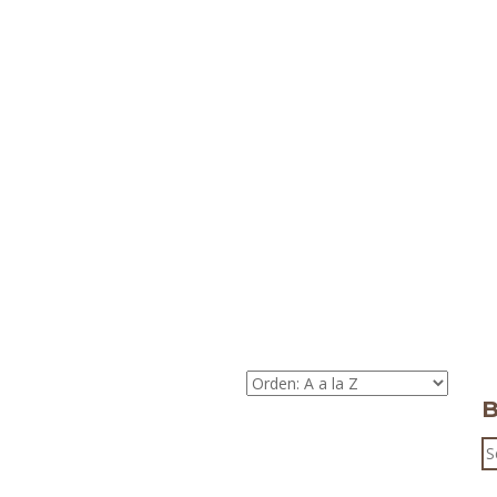
B
S
fo