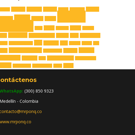
Aviones
Bailarina
Bosque
Corona
engers
Buhita
Call Dutty
Fiestas
Disney
upcakes
Dulces
En frío
nfantiles
Flores
Futbol
Flash
Fortnite
Gatuno
Hawaiana
adas
Hombre Araña
Iroman
Lego
Matrimonio
Oso
Pajaritos
Piña
utica
Optimus Prime
Pj Mask
planes
Play
Princesas Disney
Regalos
stre
Regalos
Rainbow Six
rporativos
Tartaleta
Torta Números
Thor
Transformers
opical
Zorro
Vengadores
Video Juegos
X-box
ontáctenos
WhatsApp:
(300) 850 9323
Medellín - Colombia
contacto@mrponq.co
www.mrponq.co