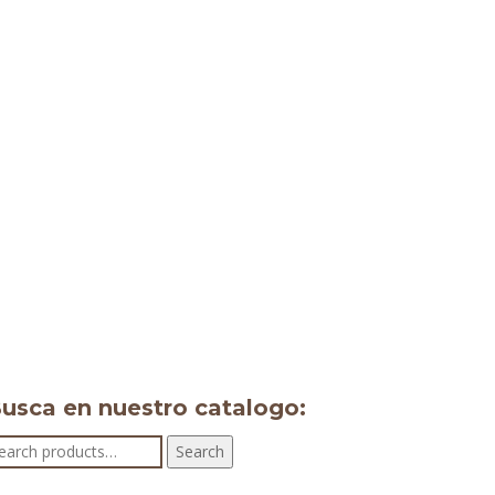
usca en nuestro catalogo:
earch
Search
r: