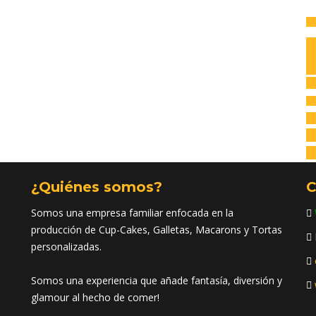
Av
C
I
H
na
Po
co
Tr
¿Quiénes somos?
C
Somos una empresa familiar enfocada en la
producción de Cup-Cakes, Galletas, Macarons y Tortas
personalizadas.
Somos una experiencia que añade fantasía, diversión y
glamour al hecho de comer!