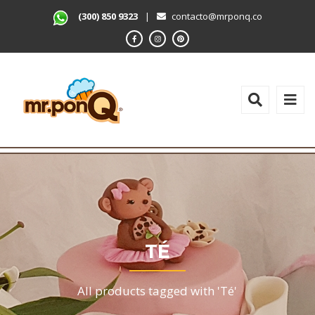
(300) 850 9323
|
contacto@mrponq.co
TÉ
All products tagged with 'Té'