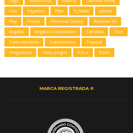
Lego
Matrimonio
nautica
Optimus Prime
Oso
Pajaritos
Piña
Pj Mask
planes
Play
Postre
Princesas Disney
Rainbow Six
Regalos
Regalos corporativos
Tartaleta
Thor
Torta Números
Transformers
Tropical
Vengadores
Video Juegos
X-box
Zorro
MARCA REGISTRADA ®