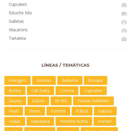
Cupcakes
(3)
Estuche MIx
(0)
Galletas
(1)
Macarons
(1)
Tartaleta
(2)
LÍNEAS / TEMÁTICAS
Avengers
Aviones
Bailarina
Bosque
Buhita
Call Dutty
Corona
Cupcakes
Disney
Dulces
En frío
Fiestas Infantiles
Flash
Flores
Fortnite
Futbol
Gatuno
Hadas
Hawaiana
Hombre Araña
Iroman