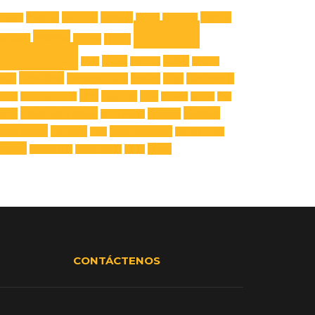
Aviones
Bailarina
Bosque
Corona
engers
Buhita
Call Dutty
Fiestas
Disney
upcakes
Dulces
En frío
nfantiles
Flores
Futbol
Flash
Fortnite
Gatuno
Hawaiana
adas
Hombre Araña
Iroman
Lego
Matrimonio
Oso
Pajaritos
Piña
utica
Optimus Prime
Pj Mask
planes
Play
Princesas Disney
Regalos
stre
Regalos
Rainbow Six
rporativos
Tartaleta
Torta Números
Thor
Transformers
opical
Zorro
Vengadores
Video Juegos
X-box
CONTÁCTENOS