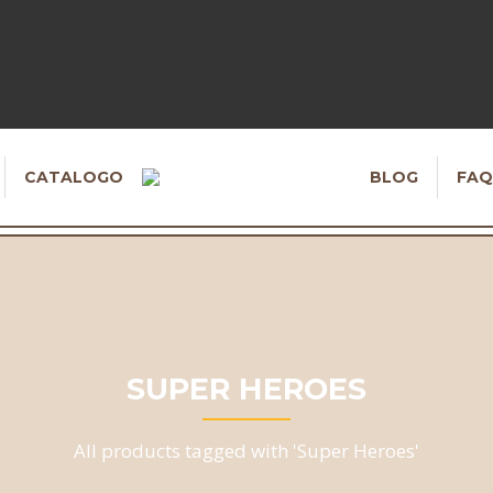
CATALOGO
BLOG
FAQ
SUPER HEROES
All products tagged with 'Super Heroes'