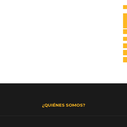
Av
C
I
H
na
Po
co
Tr
¿QUIÉNES SOMOS?