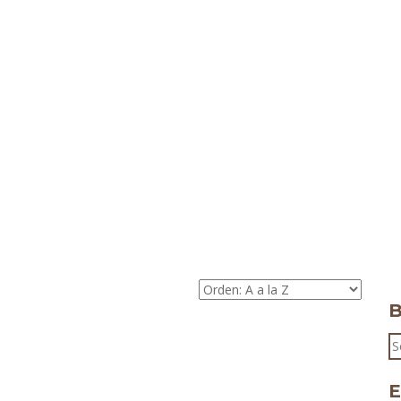
B
S
fo
E