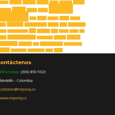
Aviones
Bailarina
Bosque
Corona
engers
Buhita
Call Dutty
Fiestas
Disney
upcakes
Dulces
En frío
nfantiles
Flores
Futbol
Flash
Fortnite
Gatuno
Hawaiana
adas
Hombre Araña
Iroman
Lego
Matrimonio
Oso
Pajaritos
Piña
utica
Optimus Prime
Pj Mask
planes
Play
Princesas Disney
Regalos
stre
Regalos
Rainbow Six
rporativos
Tartaleta
Torta Números
Thor
Transformers
opical
Zorro
Vengadores
Video Juegos
X-box
ontáctenos
WhatsApp:
(300) 850 9323
Medellín - Colombia
contacto@mrponq.co
www.mrponq.co