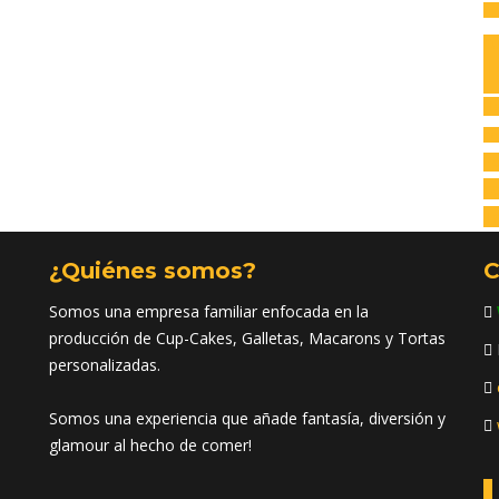
Av
C
I
H
na
Po
co
Tr
¿Quiénes somos?
C
Somos una empresa familiar enfocada en la
producción de Cup-Cakes, Galletas, Macarons y Tortas
personalizadas.
Somos una experiencia que añade fantasía, diversión y
glamour al hecho de comer!