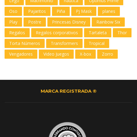
Lego
Matrimonio
nautica
Optimus Prime
Oso
Pajaritos
Piña
Pj Mask
planes
Play
Postre
Princesas Disney
Rainbow Six
Regalos
Regalos corporativos
Tartaleta
Thor
Torta Números
Transformers
Tropical
Vengadores
Video Juegos
X-box
Zorro
MARCA REGISTRADA ®