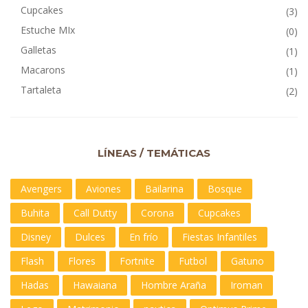
Cupcakes
(3)
Estuche MIx
(0)
Galletas
(1)
Macarons
(1)
Tartaleta
(2)
LÍNEAS / TEMÁTICAS
Avengers
Aviones
Bailarina
Bosque
Buhita
Call Dutty
Corona
Cupcakes
Disney
Dulces
En frío
Fiestas Infantiles
Flash
Flores
Fortnite
Futbol
Gatuno
Hadas
Hawaiana
Hombre Araña
Iroman