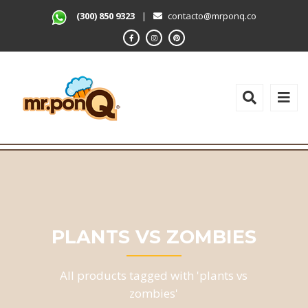
(300) 850 9323
|
contacto@mrponq.co
PLANTS VS ZOMBIES
All products tagged with 'plants vs
zombies'