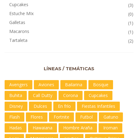
Cupcakes
(3)
Estuche MIx
(0)
Galletas
(1)
Macarons
(1)
Tartaleta
(2)
LÍNEAS / TEMÁTICAS
Avengers
Aviones
Bailarina
Bosque
Buhita
Call Dutty
Corona
Cupcakes
Disney
Dulces
En frío
Fiestas Infantiles
Flash
Flores
Fortnite
Futbol
Gatuno
Hadas
Hawaiana
Hombre Araña
Iroman