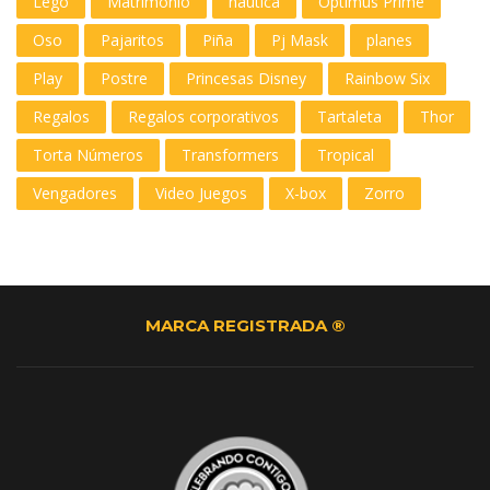
Lego
Matrimonio
nautica
Optimus Prime
Oso
Pajaritos
Piña
Pj Mask
planes
Play
Postre
Princesas Disney
Rainbow Six
Regalos
Regalos corporativos
Tartaleta
Thor
Torta Números
Transformers
Tropical
Vengadores
Video Juegos
X-box
Zorro
MARCA REGISTRADA ®