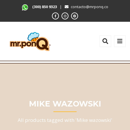
(300) 850 9323
|
contacto@mrponq.co
MIKE WAZOWSKI
All products tagged with 'Mike wazowski'