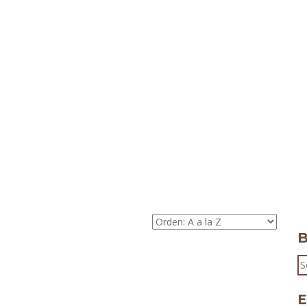
B
S
fo
E