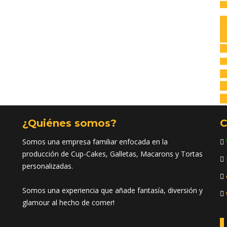
Av
C
I
H
na
Po
co
Tr
¿Quiénes somos?
C
Somos una empresa familiar enfocada en la
producción de Cup-Cakes, Galletas, Macarons y Tortas
personalizadas.
Somos una experiencia que añade fantasía, diversión y
glamour al hecho de comer!