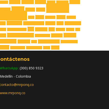
Aviones
Bailarina
Bosque
Corona
engers
Buhita
Call Dutty
Fiestas
Disney
upcakes
Dulces
En frío
nfantiles
Flores
Futbol
Flash
Fortnite
Gatuno
Hawaiana
adas
Hombre Araña
Iroman
Lego
Matrimonio
Oso
Pajaritos
Piña
utica
Optimus Prime
Pj Mask
planes
Play
Princesas Disney
Regalos
stre
Regalos
Rainbow Six
rporativos
Tartaleta
Torta Números
Thor
Transformers
opical
Zorro
Vengadores
Video Juegos
X-box
ontáctenos
WhatsApp:
(300) 850 9323
Medellín - Colombia
contacto@mrponq.co
www.mrponq.co