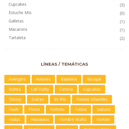
Cupcakes
(3)
Estuche MIx
(0)
Galletas
(1)
Macarons
(1)
Tartaleta
(2)
LÍNEAS / TEMÁTICAS
Avengers
Aviones
Bailarina
Bosque
Buhita
Call Dutty
Corona
Cupcakes
Disney
Dulces
En frío
Fiestas Infantiles
Flash
Flores
Fortnite
Futbol
Gatuno
Hadas
Hawaiana
Hombre Araña
Iroman