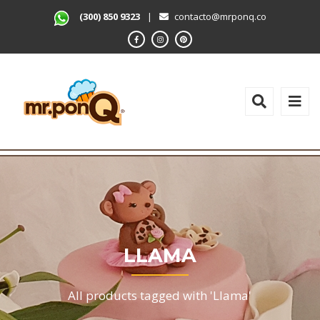
(300) 850 9323
|
contacto@mrponq.co
LLAMA
All products tagged with 'Llama'