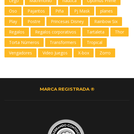
Lego
Matrimonio
nautica
Optimus Prime
Oso
Pajaritos
Piña
Pj Mask
planes
Play
Postre
Princesas Disney
Rainbow Six
Regalos
Regalos corporativos
Tartaleta
Thor
Torta Números
Transformers
Tropical
Vengadores
Video Juegos
X-box
Zorro
MARCA REGISTRADA ®