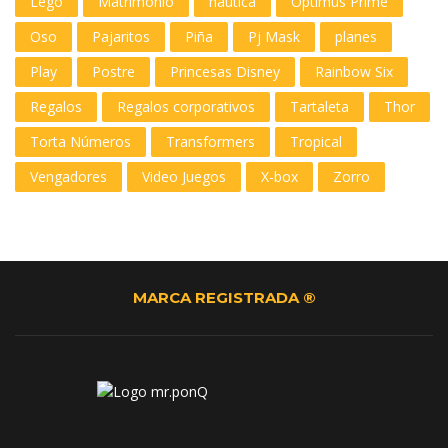
Lego
Matrimonio
nautica
Optimus Prime
Oso
Pajaritos
Piña
Pj Mask
planes
Play
Postre
Princesas Disney
Rainbow Six
Regalos
Regalos corporativos
Tartaleta
Thor
Torta Números
Transformers
Tropical
Vengadores
Video Juegos
X-box
Zorro
MARCA REGISTRADA ®