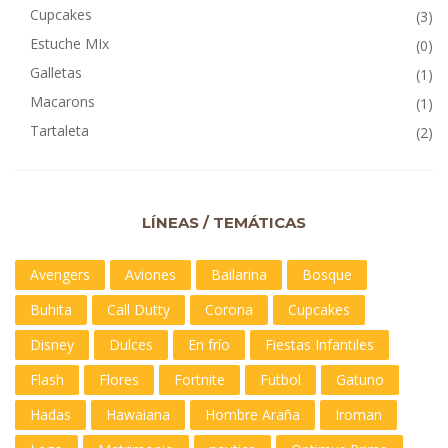
Cupcakes
(3)
Estuche MIx
(0)
Galletas
(1)
Macarons
(1)
Tartaleta
(2)
LÍNEAS / TEMÁTICAS
Avengers
Aviones
Bailarina
Bosque
Buhita
Call Dutty
Corona
Cupcakes
Disney
Dulces
En frío
Fiestas Infantiles
Flash
Flores
Fortnite
Futbol
Gatuno
Hadas
Hawaiana
Hombre Araña
Iroman