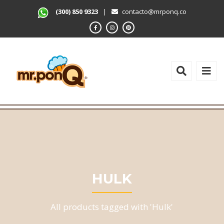
(300) 850 9323
|
contacto@mrponq.co
HULK
All products tagged with 'Hulk'