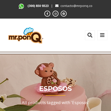
(300) 850 9323
|
contacto@mrponq.co
ESPOSOS
All products tagged with 'Esposos'