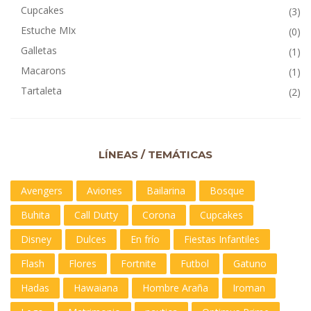
Cupcakes
(3)
Estuche MIx
(0)
Galletas
(1)
Macarons
(1)
Tartaleta
(2)
LÍNEAS / TEMÁTICAS
Avengers
Aviones
Bailarina
Bosque
Buhita
Call Dutty
Corona
Cupcakes
Disney
Dulces
En frío
Fiestas Infantiles
Flash
Flores
Fortnite
Futbol
Gatuno
Hadas
Hawaiana
Hombre Araña
Iroman