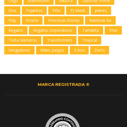
Lego
Matrimonio
nautica
Optimus Prime
Oso
Pajaritos
Piña
Pj Mask
planes
Play
Postre
Princesas Disney
Rainbow Six
Regalos
Regalos corporativos
Tartaleta
Thor
Torta Números
Transformers
Tropical
Vengadores
Video Juegos
X-box
Zorro
MARCA REGISTRADA ®