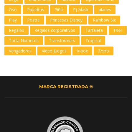
Oso
Pajaritos
Piña
Pj Mask
planes
Play
Postre
Princesas Disney
Rainbow Six
Regalos
Regalos corporativos
Tartaleta
Thor
Torta Números
Transformers
Tropical
Vengadores
Video Juegos
X-box
Zorro
MARCA REGISTRADA ®