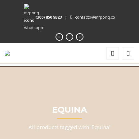
(300) 850 9323
|
contacto@mrponq.co
EQUINA
All products tagged with 'Equina'