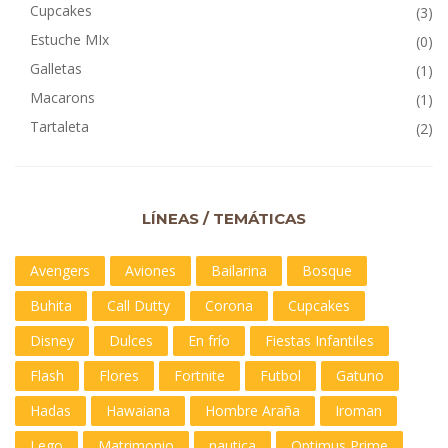
Cupcakes
(3)
Estuche MIx
(0)
Galletas
(1)
Macarons
(1)
Tartaleta
(2)
LÍNEAS / TEMÁTICAS
Avengers
Aviones
Bailarina
Bosque
Buhita
Call Dutty
Corona
Cupcakes
Disney
Dulces
En frío
Fiestas Infantiles
Flash
Flores
Fortnite
Futbol
Gatuno
Hadas
Hawaiana
Hombre Araña
Iroman
Lego
Matrimonio
nautica
Optimus Prime