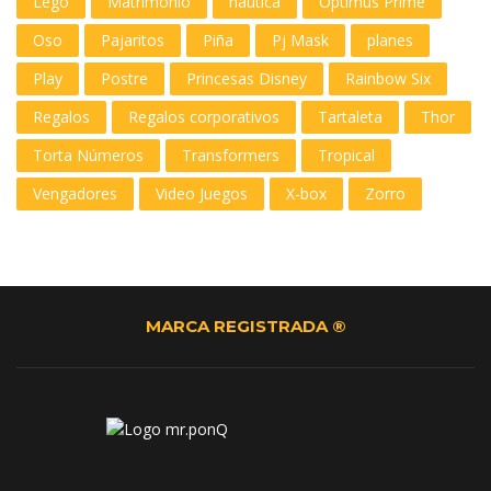
Lego
Matrimonio
nautica
Optimus Prime
Oso
Pajaritos
Piña
Pj Mask
planes
Play
Postre
Princesas Disney
Rainbow Six
Regalos
Regalos corporativos
Tartaleta
Thor
Torta Números
Transformers
Tropical
Vengadores
Video Juegos
X-box
Zorro
MARCA REGISTRADA ®