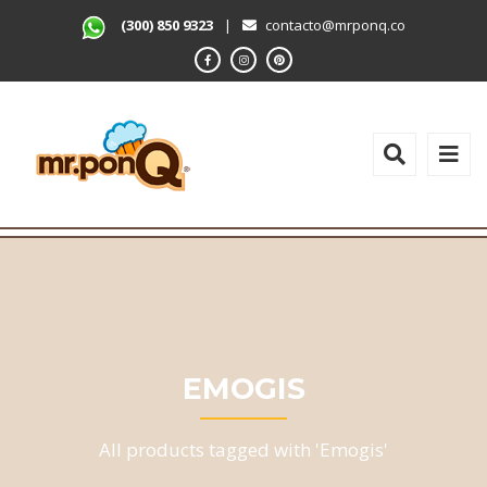
(300) 850 9323
|
contacto@mrponq.co
EMOGIS
All products tagged with 'Emogis'