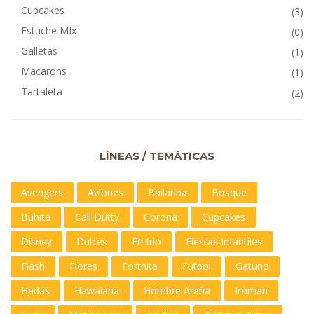
Cupcakes
(3)
Estuche MIx
(0)
Galletas
(1)
Macarons
(1)
Tartaleta
(2)
LÍNEAS / TEMÁTICAS
Avengers
Aviones
Bailarina
Bosque
Buhita
Call Dutty
Corona
Cupcakes
Disney
Dulces
En frío
Fiestas Infantiles
Flash
Flores
Fortnite
Futbol
Gatuno
Hadas
Hawaiana
Hombre Araña
Iroman