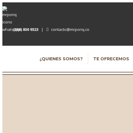
(300) 850 9323
|
contacto@mrponq.co
¿QUIENES SOMOS?
TE OFRECEMOS