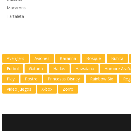
Macarons
Tartaleta
Avengers
Aviones
Bailarina
Bosque
Buhita
Futbol
Gatuno
Hadas
Hawaiana
Hombre Arañ
Play
Postre
Princesas Disney
Rainbow Six
Reg
Video Juegos
X-box
Zorro