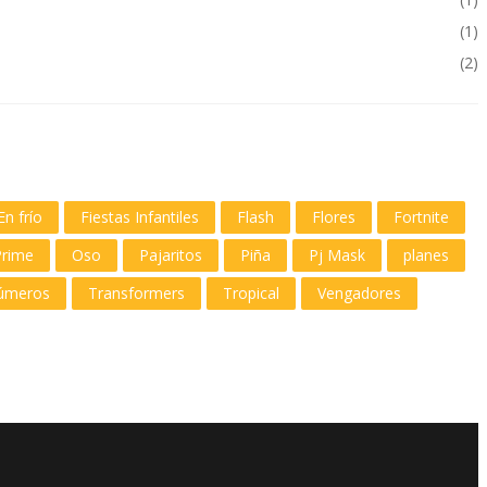
(1)
(2)
En frío
Fiestas Infantiles
Flash
Flores
Fortnite
Prime
Oso
Pajaritos
Piña
Pj Mask
planes
úmeros
Transformers
Tropical
Vengadores