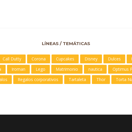
LÍNEAS / TEMÁTICAS
Call Dutty
Corona
Cupcakes
Disney
Dulces
a
Iroman
Lego
Matrimonio
nautica
Optimus 
alos
Regalos corporativos
Tartaleta
Thor
Torta N