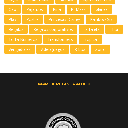
Oso
Pajaritos
Piña
Pj Mask
planes
Play
Postre
Princesas Disney
Rainbow Six
Regalos
Regalos corporativos
Tartaleta
Thor
Torta Números
Transformers
Tropical
Vengadores
Video Juegos
X-box
Zorro
MARCA REGISTRADA ®