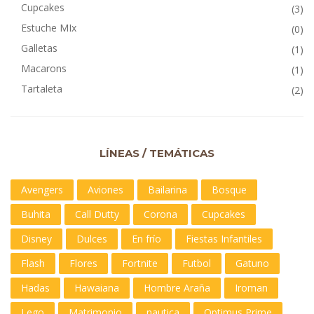
Cupcakes
(3)
Estuche MIx
(0)
Galletas
(1)
Macarons
(1)
Tartaleta
(2)
LÍNEAS / TEMÁTICAS
Avengers
Aviones
Bailarina
Bosque
Buhita
Call Dutty
Corona
Cupcakes
Disney
Dulces
En frío
Fiestas Infantiles
Flash
Flores
Fortnite
Futbol
Gatuno
Hadas
Hawaiana
Hombre Araña
Iroman
Lego
Matrimonio
nautica
Optimus Prime