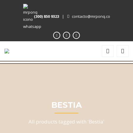
(300) 850 9323
|
contacto@mrponq.co
BESTIA
All products tagged with 'Bestia'