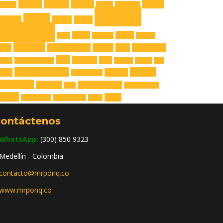
Aviones
Bailarina
Bosque
Corona
engers
Buhita
Call Dutty
Fiestas
Disney
upcakes
Dulces
En frío
nfantiles
Flores
Futbol
Flash
Fortnite
Gatuno
Hawaiana
adas
Hombre Araña
Iroman
Lego
Matrimonio
Oso
Pajaritos
Piña
utica
Optimus Prime
Pj Mask
planes
Play
Princesas Disney
Regalos
stre
Regalos
Rainbow Six
rporativos
Tartaleta
Torta Números
Thor
Transformers
opical
Zorro
Vengadores
Video Juegos
X-box
ontáctenos
WhatsApp:
(300) 850 9323
Medellín - Colombia
contacto@mrponq.co
www.mrponq.co