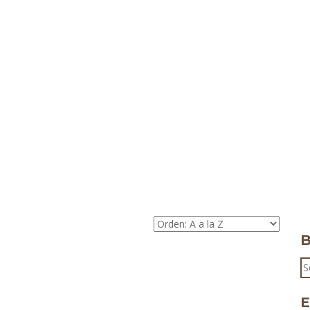
B
S
fo
E