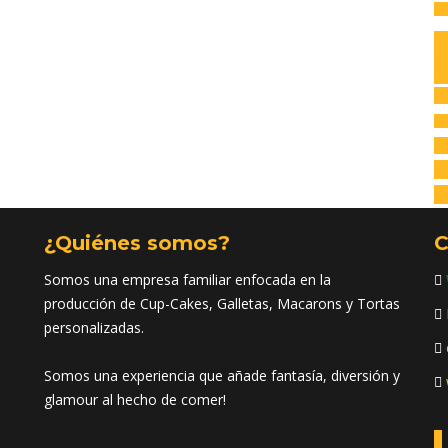
Av
C
I
H
na
Po
co
Tr
¿Quiénes somos?
C
Somos una empresa familiar enfocada en la
producción de Cup-Cakes, Galletas, Macarons y Tortas
personalizadas.
Somos una experiencia que añade fantasía, diversión y
glamour al hecho de comer!