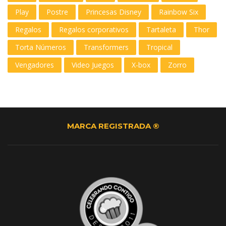
Play
Postre
Princesas Disney
Rainbow Six
Regalos
Regalos corporativos
Tartaleta
Thor
Torta Números
Transformers
Tropical
Vengadores
Video Juegos
X-box
Zorro
MARCA REGISTRADA ®