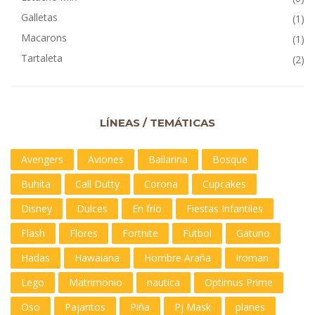
Galletas
(1)
Macarons
(1)
Tartaleta
(2)
LÍNEAS / TEMÁTICAS
Avengers
Aviones
Bailarina
Bosque
Buhita
Call Dutty
Corona
Cupcakes
Disney
Dulces
En frío
Fiestas Infantiles
Flash
Flores
Fortnite
Futbol
Gatuno
Hadas
Hawaiana
Hombre Araña
Iroman
Lego
Matrimonio
nautica
Optimus Prime
Oso
Pajaritos
Piña
Pj Mask
planes