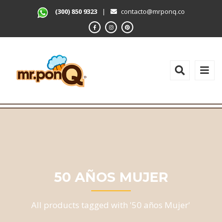
(300) 850 9323
|
contacto@mrponq.co
50 AÑOS MUJER
All products tagged with '50 años Mujer'