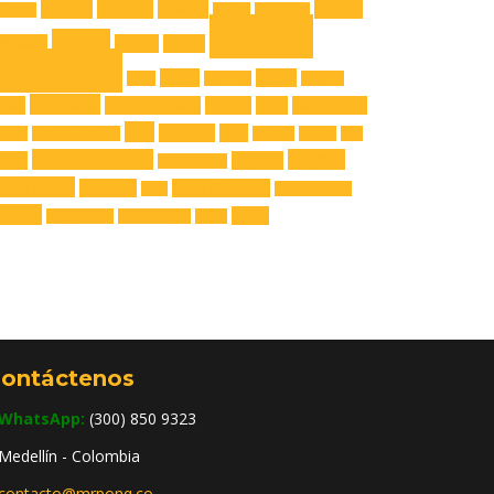
Aviones
Bailarina
Bosque
Corona
engers
Buhita
Call Dutty
Fiestas
Disney
upcakes
Dulces
En frío
nfantiles
Flores
Futbol
Flash
Fortnite
Gatuno
Hawaiana
adas
Hombre Araña
Iroman
Lego
Matrimonio
Oso
Pajaritos
Piña
utica
Optimus Prime
Pj Mask
planes
Play
Princesas Disney
Regalos
stre
Regalos
Rainbow Six
rporativos
Tartaleta
Torta Números
Thor
Transformers
opical
Zorro
Vengadores
Video Juegos
X-box
ontáctenos
WhatsApp:
(300) 850 9323
Medellín - Colombia
contacto@mrponq.co