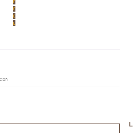
cion
L