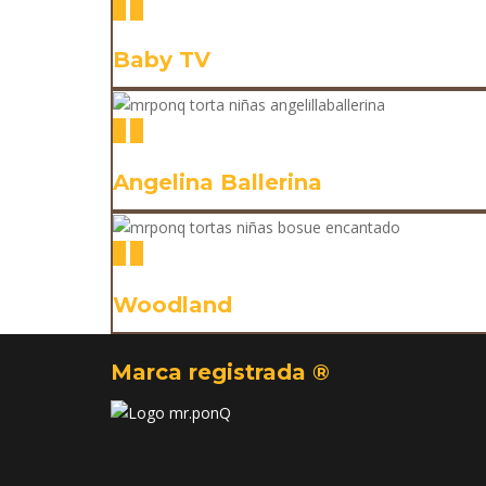
Baby TV
Angelina Ballerina
Woodland
Marca registrada ®