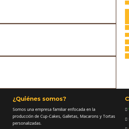
Av
C
I
H
na
Po
co
Tr
¿Quiénes somos?
C
Somos una empresa familiar enfocada en la
producción de Cup-Cakes, Galletas, Macarons y Tortas
personalizadas.