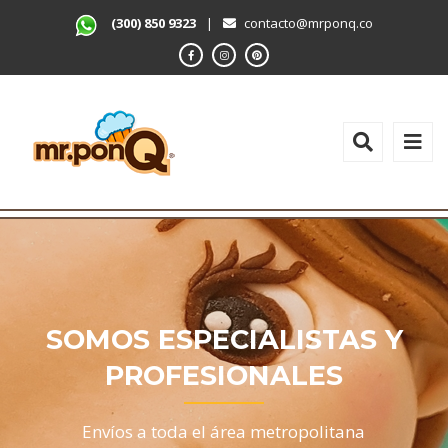
(300) 850 9323
|
contacto@mrponq.co
SOMOS ESPECIALISTAS Y
PROFESIONALES
Envíos a toda el área metropolitana