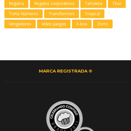
Regalos
Regalos corporativos
Tartaleta
Thor
Torta Números
Transformers
Tropical
Vengadores
Video Juegos
X-box
Zorro
MARCA REGISTRADA ®