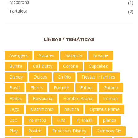
Macarons
(1)
Tartaleta
(2)
LÍNEAS / TEMÁTICAS
Avengers
Aviones
Bailarina
Bosque
Buhita
Call Dutty
Corona
Cupcakes
Disney
Dulces
En frío
Fiestas Infantiles
Flash
Flores
Fortnite
Futbol
Gatuno
Hadas
Hawaiana
Hombre Araña
Iroman
Lego
Matrimonio
nautica
Optimus Prime
Oso
Pajaritos
Piña
Pj Mask
planes
Play
Postre
Princesas Disney
Rainbow Six