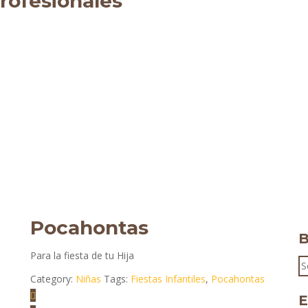
rofesionales
Pocahontas
B
Para la fiesta de tu Hija
S
Category:
Niñas
Tags:
Fiestas Infantiles
,
Pocahontas
fo
E