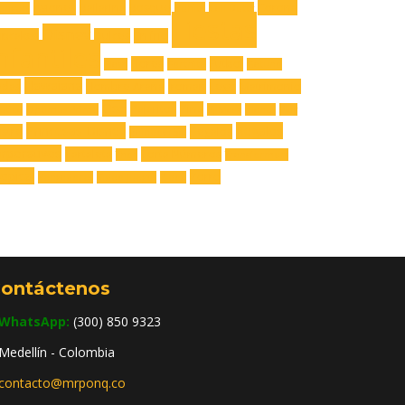
Aviones
Bailarina
Bosque
Corona
engers
Buhita
Call Dutty
Fiestas
Disney
upcakes
Dulces
En frío
nfantiles
Flores
Futbol
Flash
Fortnite
Gatuno
Hawaiana
adas
Hombre Araña
Iroman
Lego
Matrimonio
Oso
Pajaritos
Piña
utica
Optimus Prime
Pj Mask
planes
Play
Princesas Disney
Regalos
stre
Regalos
Rainbow Six
rporativos
Tartaleta
Torta Números
Thor
Transformers
opical
Zorro
Vengadores
Video Juegos
X-box
ontáctenos
WhatsApp:
(300) 850 9323
Medellín - Colombia
contacto@mrponq.co