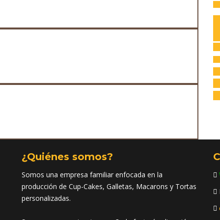
Av
C
I
H
na
Po
co
Tr
¿Quiénes somos?
C
Somos una empresa familiar enfocada en la
producción de Cup-Cakes, Galletas, Macarons y Tortas
personalizadas.