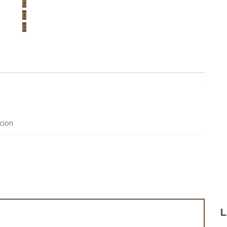
cion
L