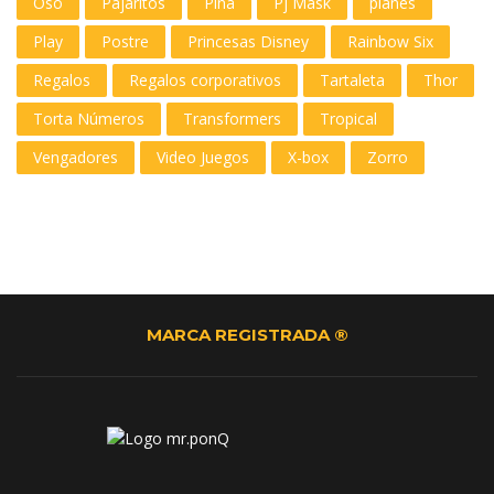
Oso
Pajaritos
Piña
Pj Mask
planes
Play
Postre
Princesas Disney
Rainbow Six
Regalos
Regalos corporativos
Tartaleta
Thor
Torta Números
Transformers
Tropical
Vengadores
Video Juegos
X-box
Zorro
MARCA REGISTRADA ®