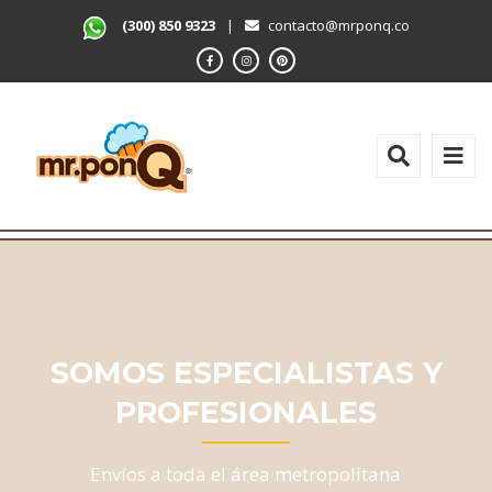
(300) 850 9323
|
contacto@mrponq.co
SOMOS ESPECIALISTAS Y
PROFESIONALES
Envíos a toda el área metropolitana