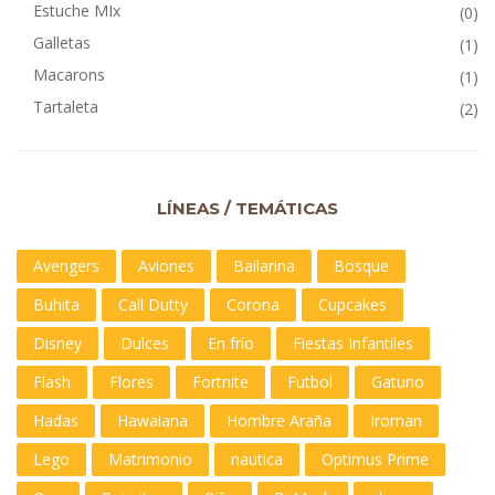
Estuche MIx
(0)
Galletas
(1)
Macarons
(1)
Tartaleta
(2)
LÍNEAS / TEMÁTICAS
Avengers
Aviones
Bailarina
Bosque
Buhita
Call Dutty
Corona
Cupcakes
Disney
Dulces
En frío
Fiestas Infantiles
Flash
Flores
Fortnite
Futbol
Gatuno
Hadas
Hawaiana
Hombre Araña
Iroman
Lego
Matrimonio
nautica
Optimus Prime